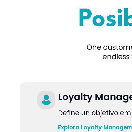
Posib
One customer
endless 
Loyalty Mana
Define un objetivo em
Explora Loyalty Manage