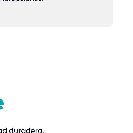
e
tad duradera.