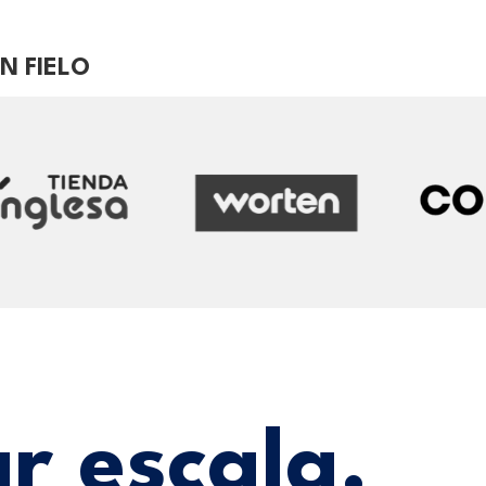
N FIELO
r escala.