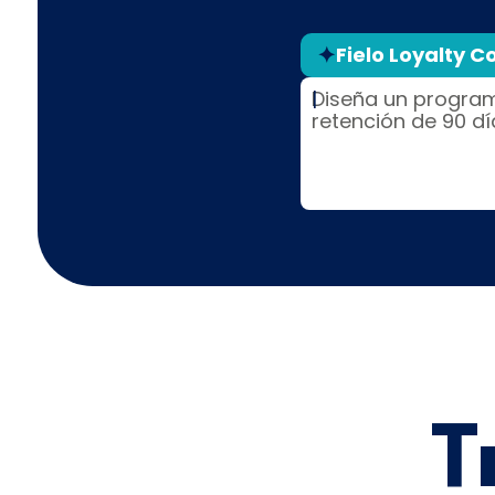
Fielo Loyalty C
|
Tr