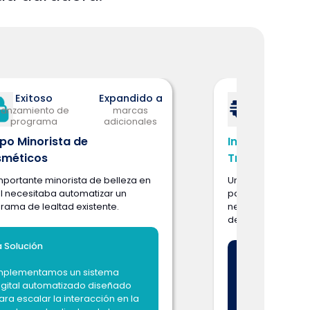
Exitoso
Expandido a
lanzamiento de
marcas
programa
adicionales
po Minorista de
Interacción d
méticos
Transporte
mportante minorista de belleza en
Una de las empre
il necesitaba automatizar un
pasajeros más gr
rama de lealtad existente.
necesitaba moder
de lealtad existen
a Solución
La Solución
mplementamos un sistema
igital automatizado diseñado
Automatizamos
ara escalar la interacción en la
lealtad, permit