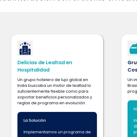
Delicias de Lealtad en
Gru
Hospitalidad
Cos
Un grupo hotelero de lujo global en
Un i
India buscaba un motor de lealtad lo
Bras
suficientemente flexible como para
prog
soportar beneficios personalizados y
reglas de programa en evolución.
L
La Solución
I
d
Implementamos un programa de
p