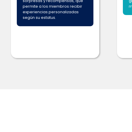
sorpresas y recompensas, que
g
permite a los miembros recibir
m
experiencias personalizadas
según su estatus.