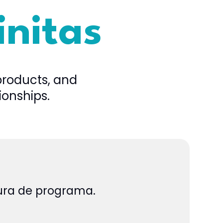
initas
products, and
ionships.
tura de programa.