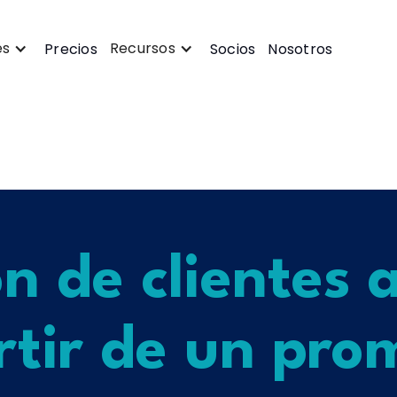
es
Recursos
Precios
Socios
Nosotros
ón de clientes
rtir de un pro