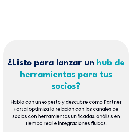
requirements.
your partner count, required integrations, and
program complexity.
Contact Fielo
for custom
pricing based on your channel program's
needs.
¿Listo para lanzar un
hub de
herramientas para tus
socios?
Habla con un experto y descubre cómo Partner
Portal optimiza la relación con los canales de
socios con herramientas unificadas, análisis en
tiempo real e integraciones fluidas.