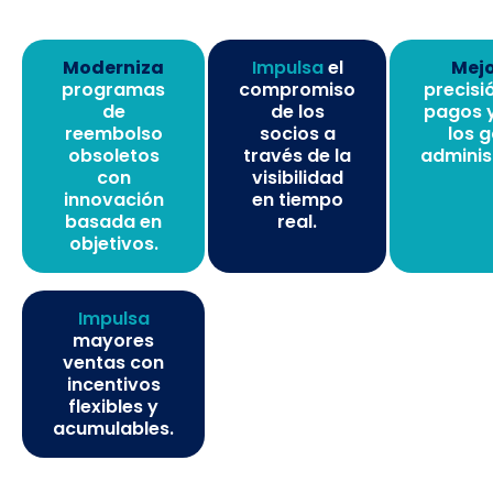
Moderniza
Impulsa
el
Mej
programas
compromiso
precisi
de
de los
pagos 
reembolso
socios a
los 
obsoletos
través de la
adminis
con
visibilidad
innovación
en tiempo
basada en
real.
objetivos.
Impulsa
mayores
ventas con
incentivos
flexibles y
acumulables.