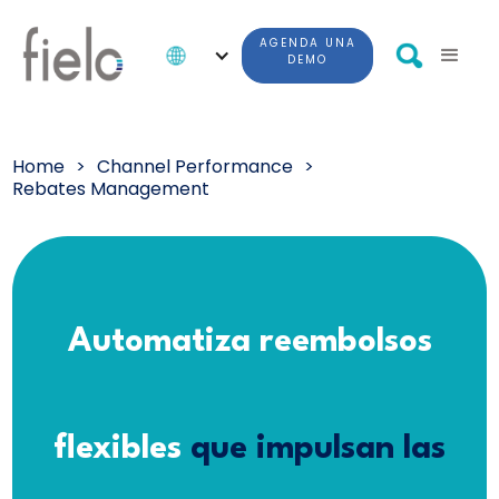
AGENDA UNA
DEMO
Home
>
Channel Performance
>
Rebates Management
Automatiza reembolsos
flexibles
que impulsan las